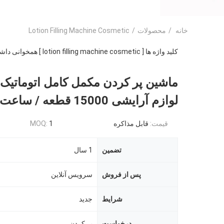
خانه
/
محصولات
/
Lotion Filling Machine Cosmetic
کلید واژه ها [ lotion filling machine cosmetic ] همخوانی داشتن
ماشین پر کردن مکمل کامل اتوماتیک
لوازم آرایشی 15000 قطعه / ساعت
قیمت:
قابل مذاکره
1
MOQ:
تضمین
1 سال
پس از فروش
سرویس آنلاین
شرایط
جدید
درخواست
پر كردن