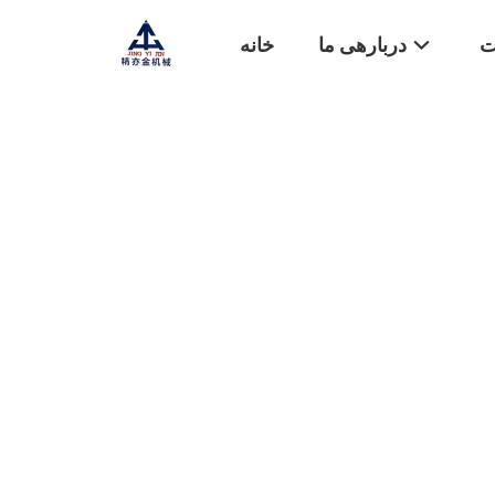
ت
دربارهی ما
خانه