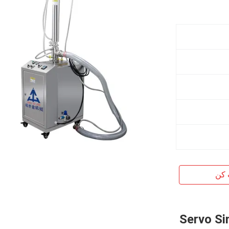
 کن
پ Servo Single Head