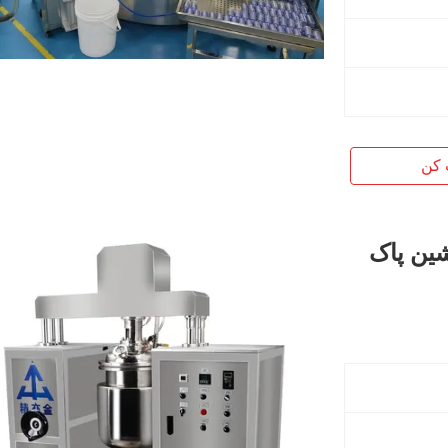
 کن
ن کرم آرایشی JYJ ماشین پاک