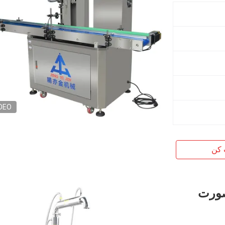
DEO
 کن
 صورت