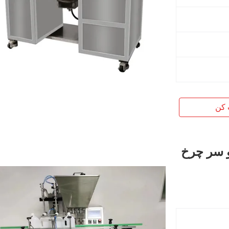
 کن
و سر چرخ