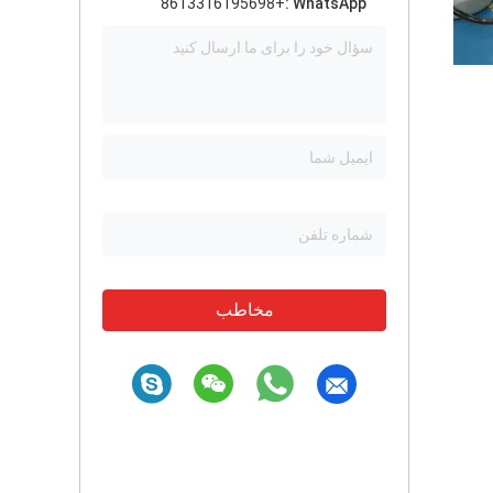
+8613316195698
WhatsApp :
مخاطب