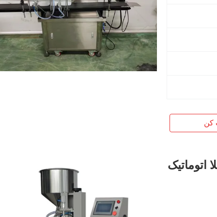
 کن
 اتوماتیک