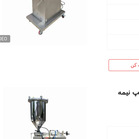
DEO
 کن
پ نیمه