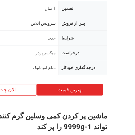
تضمین
1 سال
پس از فروش
سرویس آنلاین
شرایط
جدید
درخواست
میکسر پودر
درجه گذاری خودکار
تمام اتوماتیک
بهترین قیمت
الان چت
ماشين پر کردن کمی وسلين گرم کنند
تواند 1-9999g را پر کند