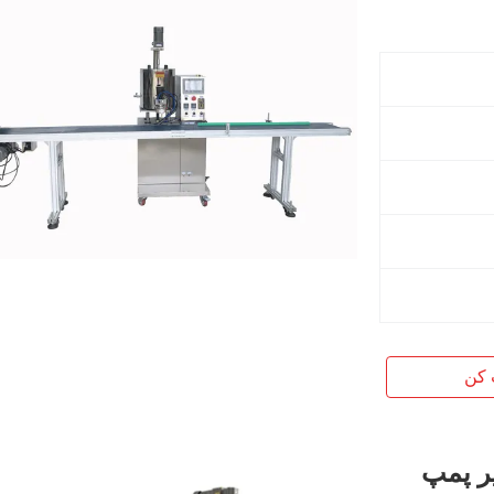
 کن
ر پمپ