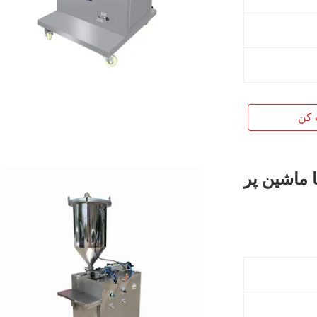
 کن
 ماشین پر