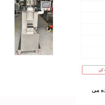
 کن
ه می