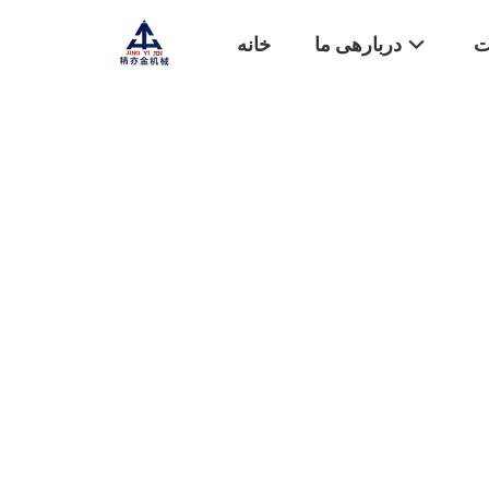
ت
دربارهی ما
خانه