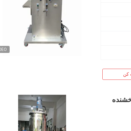
DEO
 کن
خشنده