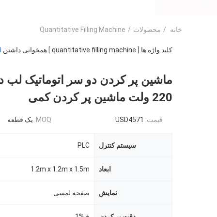
خانه
/
محصولات
/
Quantitative Filling Machine
کلید واژه ها [ quantitative filling machine ] همخوانی داشتن
0
ماشین پر کردن دو سر اتوماتیک لب 
220 ولت ماشین پر کردن کمی
قیمت:
USD4571
MOQ:
یک قطعه
سیستم کنترل
PLC
ابعاد
1.2m x 1.2m x 1.5m
نمايش
صفحه لمسی
دقت پر کردن
± 1%