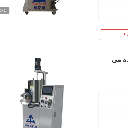
DEO
 کن
ه می