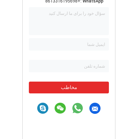
+8613316195698
WhatsApp :
مخاطب