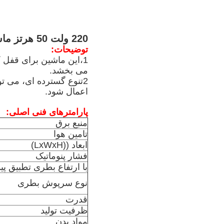
220 ولت 50 هرتز ماشین سروا اتوماتیک 0.3-0.8 Mpa تامین هوا فولاد ضد زنگ
توضیحات:
1،این ماشین برای قفل
می بخشد.
2تنوع گسترده ای، می ت
اعمال شود.
پارامترهای فنی اصلی:
منبع برق
تامین هوا
ابعاد ((LxWxH)
فشار پنوماتیک
با ارتفاع بطری تطبیق پید
نوع سرپوش بطری
قدرت
ظرفیت تولید
مواد بدن