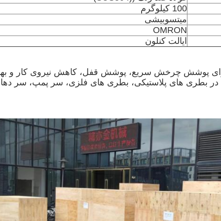
100 کيلوگرم
میتسوبیشی
OMRON
ایالت کنلون
د در بطری های پلاستیکی، بطری های فلزی، سر پمپ، سر دهان