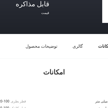
قابل مذاکره
قیمت
کانات
گالری
توضیحات محصول
امکانات
قطر بطری:
20-100 میلی م
قطر کلاهک:
20-100 میلی م