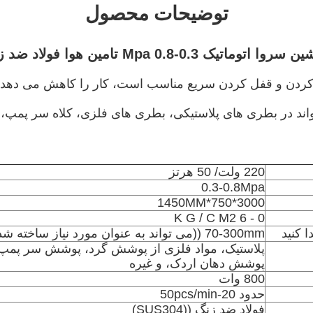
توضیحات محصول
 کردن و قفل کردن سریع مناسب است، کار را کاهش می دهد و 
واند در بطری های پلاستیکی، بطری های فلزی، کلاه سر پمپ، ک
220 ولت/ 50 هرتز
0.3-0.8Mpa
3000*750*1450MM
0 - 6 K G / C M2
ا کنید
70-300mm ((می تواند به عنوان مورد نیاز ساخته شده)
پلاستیک، مواد فلزی از پوشش گرد، پوشش سر پمپ
پوشش دهان اردک، و غیره
800 وات
حدود 20-50pcs/min
فولاد ضد زنگ ((SUS304)