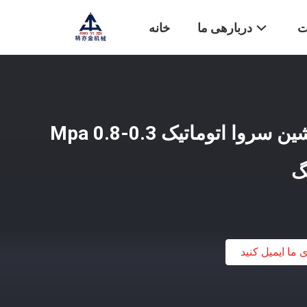
ت
دربارهی ما
خانه
220 ولت 50 هرتز ماشین سروا اتوماتیک 0.3-0.8 Mpa
گ
ی ما ایمیل کنید