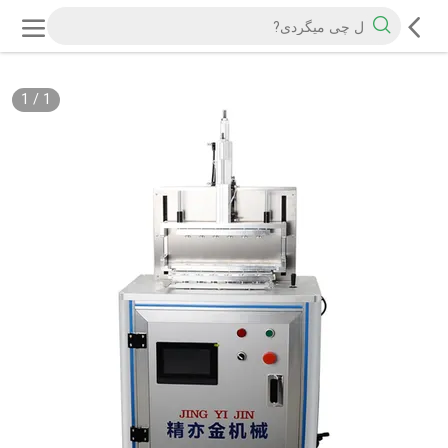
1
/
1