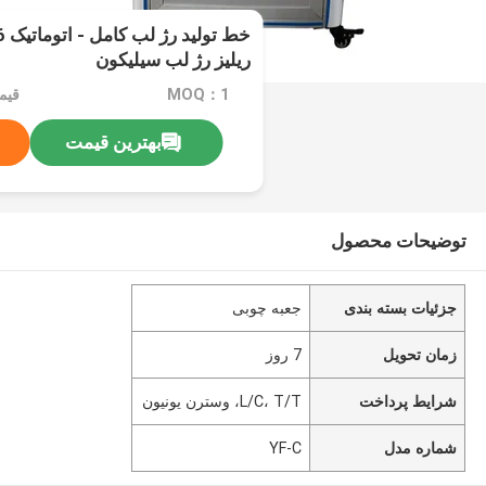
ریلیز رژ لب سیلیکون
MOQ：1
قیم
بهترین قیمت
توضیحات محصول
جزئیات بسته بندی
جعبه چوبی
زمان تحویل
7 روز
شرایط پرداخت
L/C، T/T، وسترن یونیون
شماره مدل
YF-C