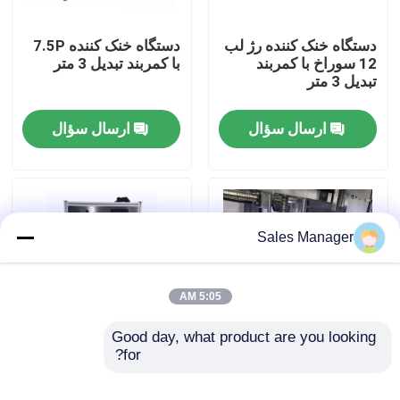
دستگاه خنک کننده رژ لب
دستگاه خنک کننده 7.5P
دربارهی ما
12 سوراخ با کمربند
با کمربند تبدیل 3 متر
تبدیل 3 متر
کارخانه تور
ارسال سؤال
ارسال سؤال
کنترل کیفیت
درخواست نقل قول
Sales Manager
خط تولید رژ لب
5:05 AM
ماشین پر کردن آوتوماتیک لب ها
Good day, what product are you looking 
for?
ماشین پاکسازی قالب
ماشین خودکار 12 سوراخ
آلیومینیومی با 12 سوراخ
منحنی آلومینیوم قالب
ماشین پر کردن ماسکارا
سازی