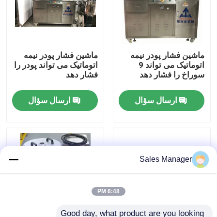
دربارهی ما
ماشین فشار پودر نیمه
ماشین فشار پودر نیمه
کارخانه تور
اتوماتیک می تواند 9
اتوماتیک می تواند پودر را
سوراخ را فشار دهد
فشار دهد
کنترل کیفیت
ارسال سؤال
ارسال سؤال
درخواست نقل قول
خط تولید رژ لب
Sales Manager
ماشین پر کردن آوتوماتیک لب ها
6:48 PM
ماشین پر کردن ماسکارا
Good day, what product are you looking 