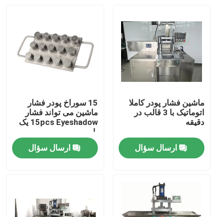
ماشین فشار پودر کاملا
15 سوراخ پودر فشار
اتوماتیک با 3 قالب در
ماشین می تواند فشار
دقیقه
15pcs Eyeshadow یک
بار
ارسال سؤال
ارسال سؤال
خانه
محصولات
فیلم های