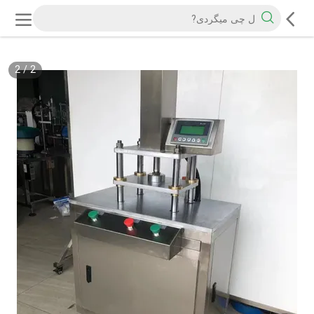
2
/
2