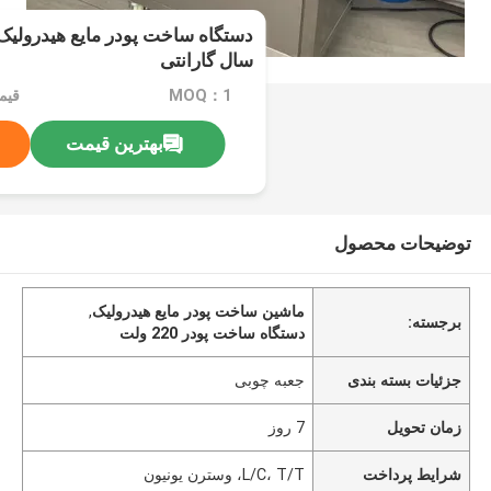
سال گارانتی
MOQ：1
قیم
بهترین قیمت
توضیحات محصول
ماشین ساخت پودر مایع هیدرولیک
,
برجسته:
دستگاه ساخت پودر 220 ولت
جزئیات بسته بندی
جعبه چوبی
زمان تحویل
7 روز
شرایط پرداخت
L/C، T/T، وسترن یونیون