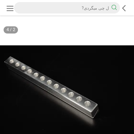
4
/
2