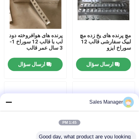
دربارهی ما
مچ پرنده های یخ زده مچ
پرنده های هوافروخته دود
کارخانه تور
لبیک سفارشی قالب 12
لب با قالب 12 سوراخ 1-
سوراخ ایزو
3 سال عمر قالب
کنترل کیفیت
ارسال سؤال
ارسال سؤال
درخواست نقل قول
خط تولید رژ لب
Sales Manager
ماشین پر کردن آوتوماتیک لب ها
1:45 PM
ماشین پر کردن ماسکارا
Good day, what product are you looking 