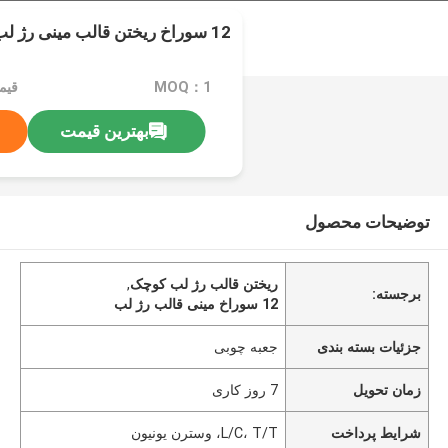
12 سوراخ ریختن قالب مینی رژ لب 3-5 قالب در دقیقه
MOQ：1
قیم
بهترین قیمت
توضیحات محصول
ریختن قالب رژ لب کوچک
,
برجسته:
12 سوراخ مینی قالب رژ لب
جزئیات بسته بندی
جعبه چوبی
زمان تحویل
7 روز کاری
شرایط پرداخت
L/C، T/T، وسترن یونیون